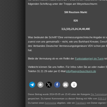
folgenden Schriftzug unter der Treppe am Weyerbuschturm:
SM Reuttem Markt
826
3,5,(10),23,24,34,48,48E
Was bedeutet die Schrift? Eine vermessungstechnische Angabe ist e
zuerst von uns gemutmaßt – nicht, wie uns Burkhard Kreuter, Gesch
des Verbandes Deutscher Vermessungsingenieure VDV schon per Ema
hat.
Bleibt die Vermutung ob es ein Relikt der
Funkstation(en) im Turm
ist
Vielleicht können Sie uns helfen. Für Infos rufen Sie an oder mailen S
Telefon 31 21 29 oder per E-Mail
info@weyerbuschturm.de
Dieser Beitrag wurde 2014-05-05 um 15:43 unter der Kategorie
Die Turmnutzun
gespeichert. Du kannst Kommentare zu diesem Beitrag mit Hilfe vom
RSS 2.0
Du kannst einen
Kommentar
abgeben, oder ein
Trackback
von Deiner eigenen S