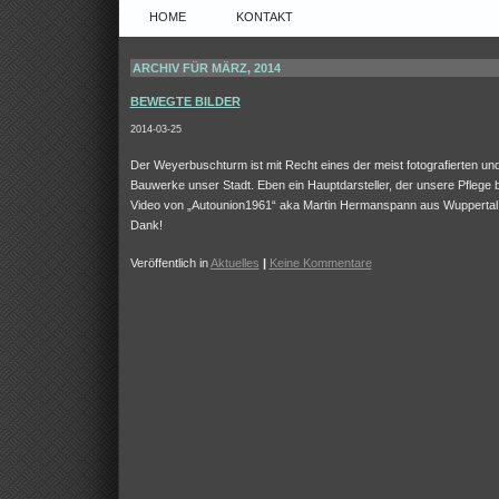
HOME
KONTAKT
ARCHIV FÜR MÄRZ, 2014
BEWEGTE BILDER
2014-03-25
Der Weyerbuschturm ist mit Recht eines der meist fotografierten und
Bauwerke unser Stadt. Eben ein Hauptdarsteller, der unsere Pflege b
Video von „Autounion1961“ aka Martin Hermanspann aus Wuppertal
Dank!
Veröffentlich in
Aktuelles
|
Keine Kommentare