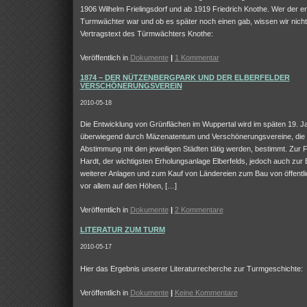
1906 Wilhelm Frielingsdorf und ab 1919 Friedrich Knothe. Wer der er
Turmwächter war und ob es später noch einen gab, wissen wir nicht.
Vertragstext des Türmwächters Knothe:
Veröffentlich in
Dokumente
|
1 Kommentar
1874 – DER NÜTZENBERGPARK UND DER ELBERFELDER
VERSCHÖNERUNGSVEREIN
2010-05-18
Die Entwicklung von Grünflächen im Wuppertal wird im späten 19. J
überwiegend durch Mäzenatentum und Verschönerungsvereine, die 
Abstimmung mit den jeweiligen Städten tätig werden, bestimmt. Zur 
Hardt, der wichtigsten Erholungsanlage Elberfelds, jedoch auch zur
weiterer Anlagen und zum Kauf von Ländereien zum Bau von öffentl
vor allem auf den Höhen, […]
Veröffentlich in
Dokumente
|
2 Kommentare
LITERATUR ZUM TURM
2010-05-17
Hier das Ergebnis unserer Literaturrecherche zur Turmgeschichte:
Veröffentlich in
Dokumente
|
Keine Kommentare