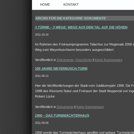
HOME
KONTAKT
ARCHIV FÜR DIE KATEGORIE 'DOKUMENTE'
3 TÜRME – 3 WEGE: WEGE AUS DEM TAL AUF DIE HÖHEN
2011-10-24
Im Rahmen des Freiraumprogramms Talachse zur Regionale 2006 
Weg zum Weyerbuschturm besonders ausgeschildert:
Veröffentlich in
Dokumente
,
Geschichte
|
Keine Kommentare
100 JAHRE WEYERBUSCH-TURM
2011-09-13
Hier die Veröffentlichungen der Stadt vom Jubiläumsjahr 1998. Die F
1998 des Ressorts Natur und Freiraum der Stadt Wuppertal von Ingr
Robert Lücke
Veröffentlich in
Dokumente
|
Keine Kommentare
1900 – DAS TURMWÄCHTERHAUS
2011-09-06
1900 wurde das Turmwächterhaus gestiftet und gebaut. Turmwächt