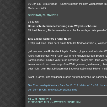
16 Uhr ‚Ein Turm erklingt‘ – Klanginstallation mit dem Wuppertaler Im
Orchester WIO
SONNTAG, 26. MAI 2019
14:30 Uhr
Botanisch-literarische Führung zum Weyerbuschturm:
Michael Felstau, Förderverein historische Parkanlagen Wuppertal e.
Else Lasker-Schülers grüner Hügel
Treffpunkt: Das Haus der Familie Schüler, Sadowastraße 7, Wuppert
„Wir wohnten am Fuße des Hügels. Steilauf ging‘s von dort in den W
rotes, springendes Herz hatte, war in fünf Minuten bei den Beeren. 
kamen ganze Familien vom Berge gestiegen, an unserm Haus vorbei
immer so stolz auf unseren großen Wald gewesen, in den man, ob m
oder nicht, beim Heraufklettern der Sadowastraße hineinblicken muß
Stadt-, Garten- und Waldspaziergang auf den Spuren Else Lasker-S
Der Turm wird geöffnet am Sa u So 18. / 19. Mai von 15 – 18 Uhr, v
von 15 – 18 Uhr. info@bbkbergischland.de
15. – 22. JUNI 2019
ELSE GEHT AUS V – WEYERBUSCHTURM