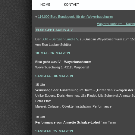
HOME
KONTAKT
«
114.000 Euro Bundesgeld für den Weyerbuschturm
Weyerbuschturm – Kalend
ELSE GEHT AUS IV & V
Der
BBK – Bergisch Land e.V.
zu Gast im Weyerbuschturm zum 150
von Else Lasker-Schüler
18. MAI – 26. MAI 2019
Else geht aus IV – Weyerbuschturm
Weyerbuschweg 1, 42115 Wuppertal
SAMSTAG, 18. MAI 2019
15 Uhr
Vernissage der Ausstellung im Turm – ‚Unter den Zweigen der 
Ulrike Eggers, Doris Hommes, Ulla Riedel, Ulla Schenkel, Annette Sc
Petra Pfaff
Malerei, Collagen, Objekte, Installation, Performance
18 Uhr
Performance von Annette Schulze-Lohoff
am Turm
SAMSTAG, 25. MAI 2019