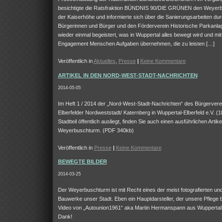
besichtigte die Ratsfraktion BÜNDNIS 90/DIE GRÜNEN den Weyerb
der Kaiserhöhe und informierte sich über die Sanierungsarbeiten du
Bürgerinnen und Bürger und den Förderverein Historische Parkanlag
wieder einmal begeistert, was in Wuppertal alles bewegt wird und mi
Engagement Menschen Aufgaben übernehmen, die zu leisten […]
Veröffentlich in
Aktuelles
,
Presse
|
Keine Kommentare
ARTIKEL IN DEN NORD-WEST-STADT-NACHRICHTEN
2014-05-05
Im Heft 1 / 2014 der „Nord-West-Stadt-Nachrichten“ des Bürgervere
Elberfelder Nordweststadt/ Katernberg in Wuppertal-Elberfeld e.V. (
Stadtteil öffentlich ausliegt, finden Sie auch einen ausführlichen Artik
Weyerbuschturm. (PDF 340kb)
Veröffentlich in
Presse
|
Keine Kommentare
BEWEGTE BILDER
2014-03-25
Der Weyerbuschturm ist mit Recht eines der meist fotografierten und
Bauwerke unser Stadt. Eben ein Hauptdarsteller, der unsere Pflege b
Video von „Autounion1961“ aka Martin Hermanspann aus Wuppertal
Dank!