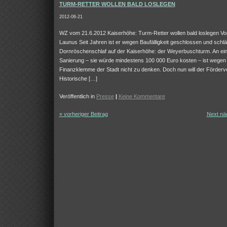
TURM-RETTER WOLLEN BALD LOSLEGEN
2012-06-21
WZ vom 21.6.2012 Kaiserhöhe: Turm-Retter wollen bald loslegen Von
Launus Seit Jahren ist er wegen Baufälligkeit geschlossen und schlä
Dornröschenschlaf auf der Kaiserhöhe: der Weyerbuschturm. An ein
Sanierung – sie würde mindestens 100 000 Euro kosten – ist wegen
Finanzklemme der Stadt nicht zu denken. Doch nun will der Förderv
Historische […]
Veröffentlich in
Presse
|
Keine Kommentare
« vorheriger Beitrag
Next näc