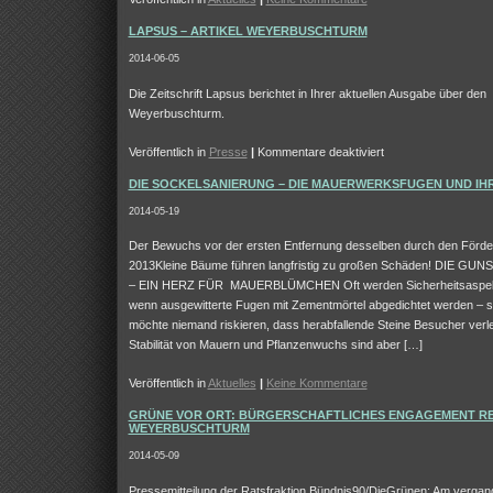
LAPSUS – ARTIKEL WEYERBUSCHTURM
2014-06-05
Die Zeitschrift Lapsus berichtet in Ihrer aktuellen Ausgabe über den
Weyerbuschturm.
für
Veröffentlich in
Presse
|
Kommentare deaktiviert
Lapsus
DIE SOCKELSANIERUNG – DIE MAUERWERKSFUGEN UND IH
–
Artikel
2014-05-19
Weyerbuschturm
Der Bewuchs vor der ersten Entfernung desselben durch den Förde
2013Kleine Bäume führen langfristig zu großen Schäden! DIE G
– EIN HERZ FÜR MAUERBLÜMCHEN Oft werden Sicherheitsaspek
wenn ausgewitterte Fugen mit Zementmörtel abgedichtet werden – sc
möchte niemand riskieren, dass herabfallende Steine Besucher verle
Stabilität von Mauern und Pflanzenwuchs sind aber […]
Veröffentlich in
Aktuelles
|
Keine Kommentare
GRÜNE VOR ORT: BÜRGERSCHAFTLICHES ENGAGEMENT R
WEYERBUSCHTURM
2014-05-09
Pressemitteilung der Ratsfraktion Bündnis90/DieGrünen: Am verga