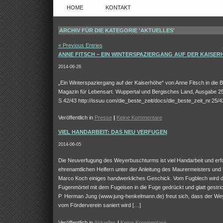
HOME
KONTAKT
ARCHIV FÜR DIE KATEGORIE 'AKTUELLES'
« Previous Entries
ANNE FITSCH – EIN WINTERSPAZIERGANG AUF DER KAISER
2014-06-26
„Ein Winterspaziergang auf der Kaiserhöhe“ von Anne Fitsch in die B
Magazin für Lebensart. Wuppertal und Bergisches Land, Ausgabe 25
S.42/43 http://issuu.com/die_beste_zeit/docs/die_beste_zeit_nr.25/4
Veröffentlich in
Presse
|
Keine Kommentare
VIEL HANDARBEIT: DAS NEU VERFUGEN
2014-06-05
Die Neuverfugung des Weyerbuschturms ist viel Handarbeit und erf
ehrenamtlichen Helfern unter der Anleitung des Maurermeisters und
Marco Koch einiges handwerkliches Geschick. Vom Fugblech wird d
Fugenmörtel mit dem Fugeisen in die Fuge gedrückt und glatt gestri
P. Herman Jung (www.jung-henkelmann.de) freut sich, dass der W
vom Förderverein saniert wird […]
Veröffentlich in
Aktuelles
|
Keine Kommentare