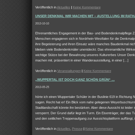
Veröffentlich in
Aktuelles
|
Keine Kommentare
UNSER DENKMAL WIR MACHEN MIT – AUSTELLUNG IM RAT
2013-10-10
Ehrenamtliches Engagement in der Bau- und Bodendenkmalpflege Z
Menschen engagieren sich in Nordrhein-Westfalen für die Denkmalp
ihre Begeisterung und ihren Einsatz wäre manches Baudenkmal nicht
blieben viele Bodendenkmäler unentdeckt. Das ehrenamtliche Wirken
wichtige Stütze bei der Bewahrung unseres Kulturerbes Unser Denk
machen mit. präsentiert in einer Wanderausstellung, in einer […]
Veröffentlich in
Veranstaltungen
|
Keine Kommentare
„WUPPERTAL IST DOCH GANZ SCHÖN GRÜN“ …
2013-05-25
hörte ich einen Wuppertaler Schüler in der Buslinie 619 in Richtung
sagen. Recht hat er! Ein Blick vom nahe gelegenen Weyerbuschturm
Stadtlandschaft könnte ihn bestärken. Aber diese Aussicht ist leider
versperrt. Der Grund dafür liegt im Turm. Ein Eisenträger, der das
und den seitlichen Treppenaufgang zur Aussichtsplattform auffängt, i
Veröffentlich in
Aktuelles
,
Presse
|
Keine Kommentare