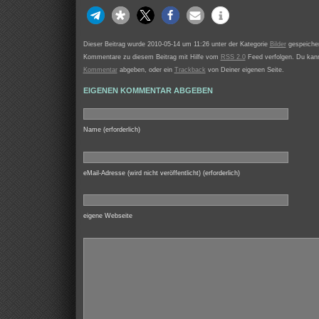
Dieser Beitrag wurde 2010-05-14 um 11:26 unter der Kategorie
Bilder
gespeicher
Kommentare zu diesem Beitrag mit Hilfe vom
RSS 2.0
Feed verfolgen. Du kann
Kommentar
abgeben, oder ein
Trackback
von Deiner eigenen Seite.
EIGENEN KOMMENTAR ABGEBEN
Name (erforderlich)
eMail-Adresse (wird nicht veröffentlicht) (erforderlich)
eigene Webseite