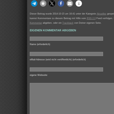
Dieser Beitrag wurde 2014-10-15 um 16:41 unter der Kategorie
Aktuelles
gespei
kannst Kommentare zu diesem Beitrag mit Hilfe vom
RSS 2.0
Feed verfolgen. 
Kommentar
abgeben, oder ein
Trackback
von Deiner eigenen Seite.
EIGENEN KOMMENTAR ABGEBEN
Name (erforderlich)
eMail-Adresse (wird nicht veröffentlicht) (erforderlich)
eigene Webseite